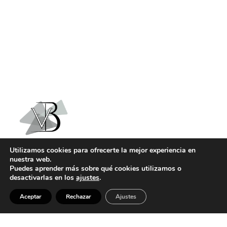
Utilizamos cookies para ofrecerte la mejor experiencia en
nuestra web.
Puedes aprender más sobre qué cookies utilizamos o
Dónde estamos
desactivarlas en los
ajustes
.
Centro Médico Basco Vidales
Calle Venegas, 10
35003
Aceptar
Rechazar
Ajustes
Las Palmas de Gran Canaria