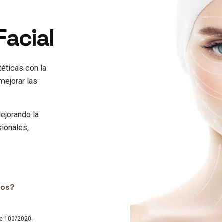
Facial
téticas con la
mejorar las
ejorando la
sionales,
mos?
te 100/2020-