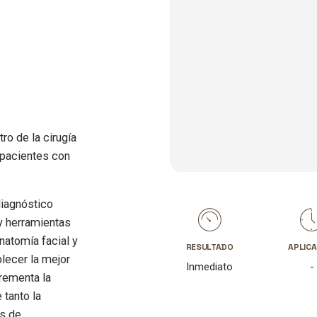
ro de la cirugía
n pacientes con
diagnóstico
y herramientas
anatomía facial y
RESULTADO
APLICA
blecer la mejor
Inmediato
-
crementa la
 tanto la
os de