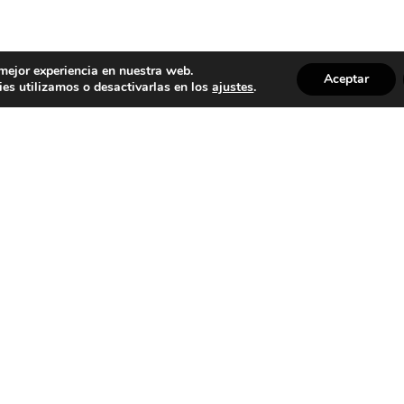
 mejor experiencia en nuestra web.
Aceptar
es utilizamos o desactivarlas en los
ajustes
.
mos
Contacta con nosotros
co Basco Vidales
+34 928 031 264
, 10
+34 672 776 263
lmas de Gran Canaria
info@bascovidales.com