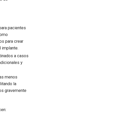
para pacientes
 como
os para crear
 implante.
tinados a casos
adicionales y
cas menos
litando la
nos gravemente
cen: