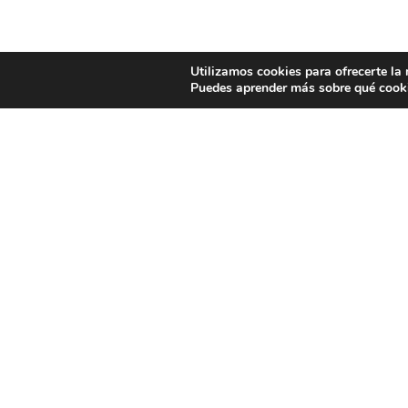
Utilizamos cookies para ofrecerte la
Puedes aprender más sobre qué cooki
Dónde esta
Centro Médi
Calle Venegas
35003 Las Pa