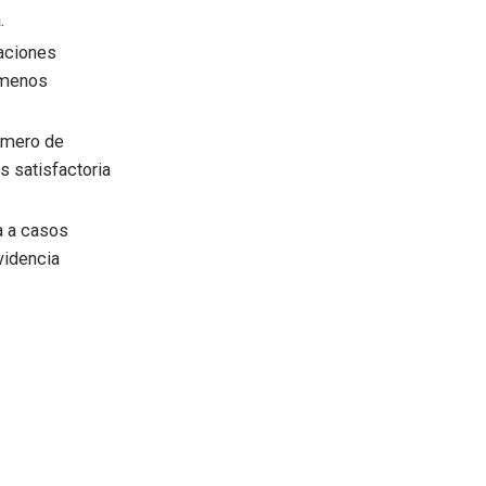
.
caciones
 menos
úmero de
s satisfactoria
a a casos
videncia