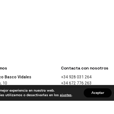
mos
Contacta con nosotros
co Basco Vidales
+34 928 031 264
, 10
+34 672 776 263
lmas de Gran Canaria
info@bascovidales.com
 mejor experiencia en nuestra web.
Aceptar
es utilizamos o desactivarlas en los
ajustes
.