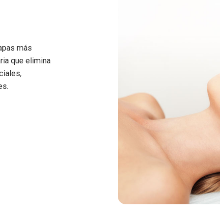
capas más
ria que elimina
ciales,
es.